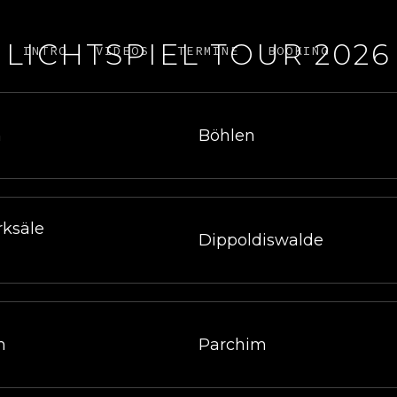
LICHTSPIEL TOUR 2026
INTRO
VIDEOS
TERMINE
BOOKING
n
Böhlen
rksäle
Dippoldiswalde
m
Parchim