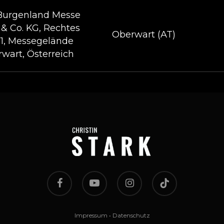
 Burgenland Messe
 & Co. KG, Rechtes
Oberwart (AT)
 1, Messegelände
rwart, Österreich
facebook
youtube
instagram
tiktok
Impressum
•
Datenschutz