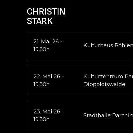
Skip
CHRISTIN
to
STARK
main
content
21. Mai 26 -
Kulturhaus Böhle
19:30h
22. Mai 26 -
Kulturzentrum Pa
19:30h
Dippoldiswalde
23. Mai 26 -
Stadthalle Parchi
19:30h